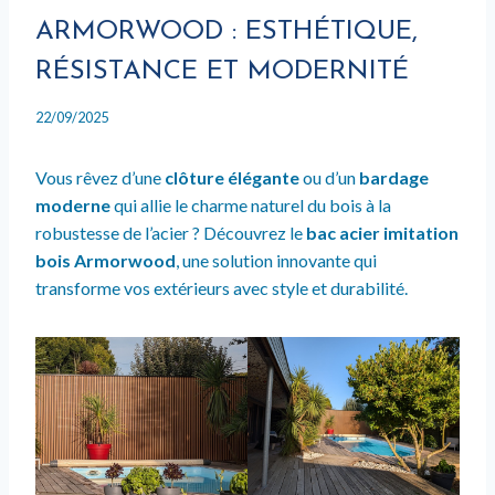
ARMORWOOD : ESTHÉTIQUE,
RÉSISTANCE ET MODERNITÉ
22/09/2025
Vous rêvez d’une
clôture élégante
ou d’un
bardage
moderne
qui allie le charme naturel du bois à la
robustesse de l’acier ? Découvrez le
bac acier imitation
bois Armorwood
, une solution innovante qui
transforme vos extérieurs avec style et durabilité.