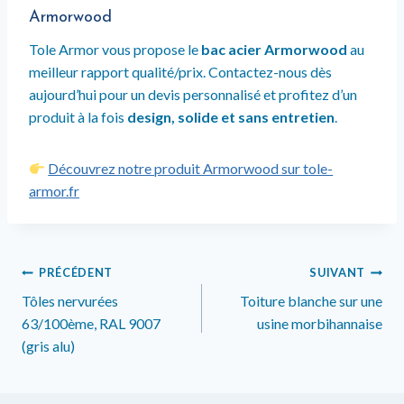
Armorwood
Tole Armor vous propose le
bac acier Armorwood
au
meilleur rapport qualité/prix. Contactez-nous dès
aujourd’hui pour un devis personnalisé et profitez d’un
produit à la fois
design, solide et sans entretien
.
Découvrez notre produit Armorwood sur tole-
armor.fr
Navigation
PRÉCÉDENT
SUIVANT
de
Tôles nervurées
Toiture blanche sur une
63/100ème, RAL 9007
usine morbihannaise
l’article
(gris alu)