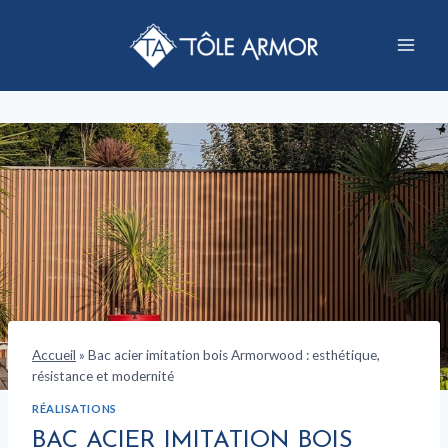
Aller
au
contenu
Accueil
»
Bac acier imitation bois Armorwood : esthétique,
résistance et modernité
RÉALISATIONS
BAC ACIER IMITATION BOIS