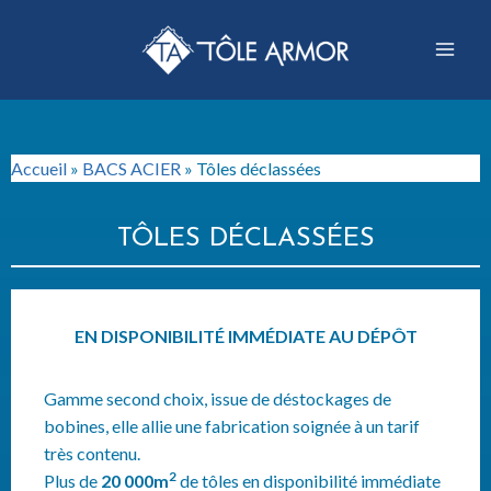
Accueil
»
BACS ACIER
»
Tôles déclassées
TÔLES DÉCLASSÉES
EN DISPONIBILITÉ IMMÉDIATE AU DÉPÔT
Gamme second choix, issue de déstockages de
bobines, elle allie une fabrication soignée à un tarif
très contenu.
2
Plus de
20 000m
de tôles en disponibilité immédiate