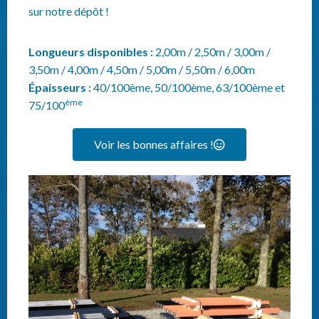
sur notre dépôt !
Longueurs disponibles :
2,00m / 2,50m / 3,00m /
3,50m / 4,00m / 4,50m / 5,00m / 5,50m / 6,00m
Épaisseurs :
40/100ème, 50/100ème, 63/100ème et
ème
75/100
Voir les bonnes affaires !