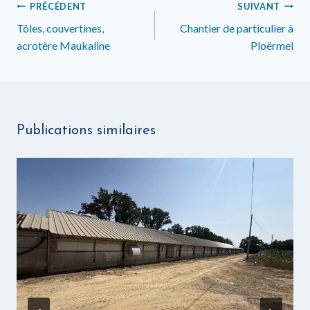
Navigation
PRÉCÉDENT
SUIVANT
de
Tôles, couvertines,
Chantier de particulier à
acrotère Maukaline
Ploërmel
l’article
Publications similaires