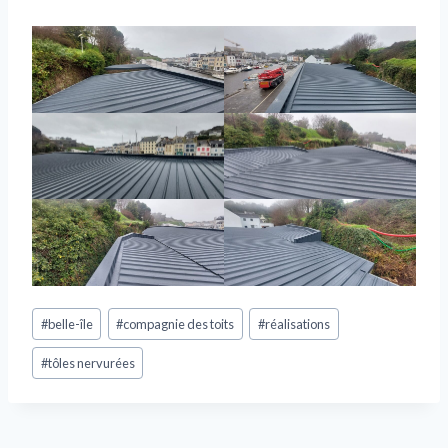
Étiquettes
#
belle-île
#
compagnie des toits
#
réalisations
de
la
#
tôles nervurées
publication :