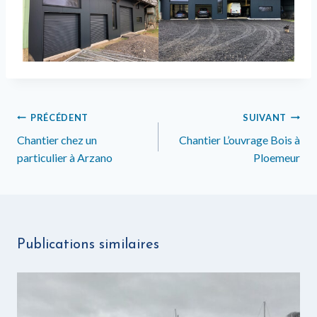
Navigation
PRÉCÉDENT
SUIVANT
de
Chantier chez un
Chantier L’ouvrage Bois à
particulier à Arzano
Ploemeur
l’article
Publications similaires