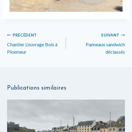
Navigation
PRÉCÉDENT
SUIVANT
de
Chantier L’ouvrage Bois à
Panneaux sandwich
Ploemeur
déclassés
l’article
Publications similaires