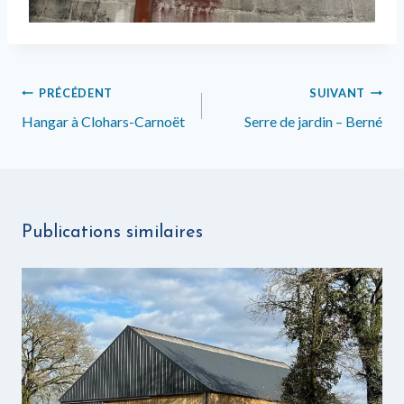
Navigation
PRÉCÉDENT
SUIVANT
de
Hangar à Clohars-Carnoët
Serre de jardin – Berné
l’article
Publications similaires